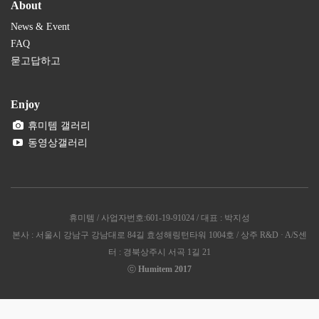
About
News & Event
FAQ
묻고답하고
Enjoy
휴미템 갤러리
동영상갤러리
휴미템 / 사업자번호:601-19-91024 / 대표 : 박지성
본사 : 서울시 강남구 강남대로 84길 효성해링턴타워 1004호 / 상주 R&D · A/S센
터 : 경북상주시 서곡 1길 21
ⓒ
Humitem 2017